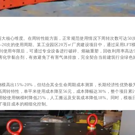
两大核心维度。在周转性能方面，正常规范使用情况下周转次数可达50
5-20次的使用周期。某工业园区20万㎡厂房建设项目中，通过采用LF
达到使用年限后，可通过专业设备进行破碎、熔融重塑，回收利用率高达
害化学黏合剂，有效避免了有害气体排放，完全契合当前建筑行业绿色
钢模高出15%-20%，但结合其全生命周期成本测算，长期经济性优势极
的高周转特性，单平米使用成本降至56元，成本降幅达30%，整个项目
较使用钢模时降低25%，人工搬运及安装成本降低18%。同时，模
了项目成本的精细化控制。