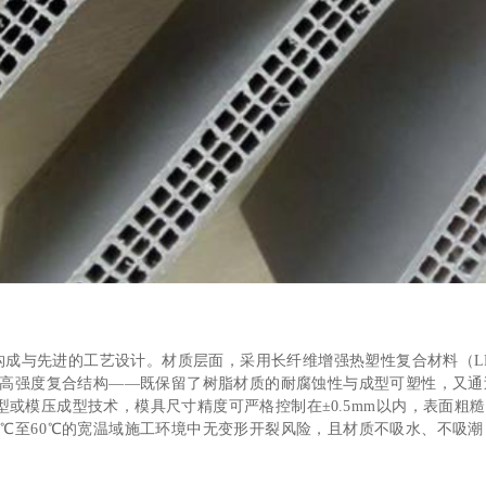
成与先进的工艺设计。材质层面，采用长纤维增强热塑性复合材料（LFT
"的高强度复合结构——既保留了树脂材质的耐腐蚀性与成型可塑性，又
模压成型技术，模具尺寸精度可严格控制在±0.5mm以内，表面粗糙度
0℃至60℃的宽温域施工环境中无变形开裂风险，且材质不吸水、不吸