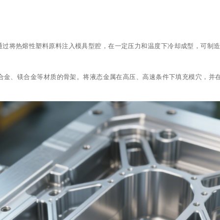
通过将热熔性塑料原料注入模具型腔，在一定压力和温度下冷却成型，可制
合金、镁合金等材质的骨架。将液态金属在高压、高速条件下填充模穴，并